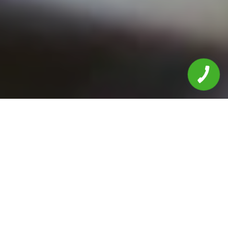
Головна
Послуги шинних центрів та СТО
СТО Автосервіс Магнат Авто
Заміна фільтрів автомобіля
ЗАМІНА ФІЛЬТРІВ АВТО В
ЧЕРНІВЦЯХ
ЧОМУ ВАРТО НАМ ДОВІРИТИ ВАШЕ
АВТО: