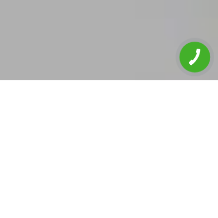
Головна
Послуги шинних центрів та СТО
СТО Автосервіс Магнат Авто
Чистка клапана EGR в Чернівцях
ЧОМУ ВАРТО НАМ ДОВІРИТИ ВАШЕ
АВТО:
Кваліфіковані майстри