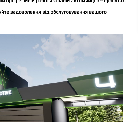
й професійній роботизованій автомийці в Чернівцях.
уйте задоволення від обслуговування вашого